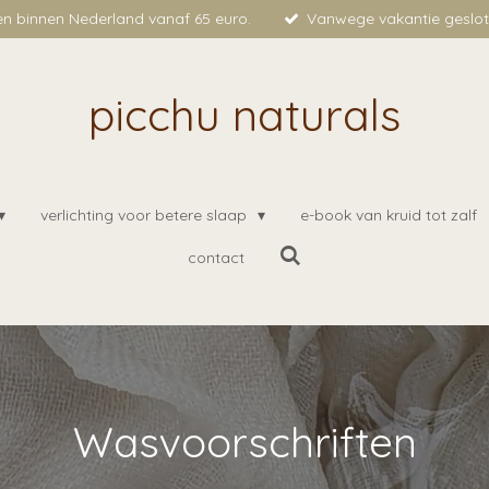
en binnen Nederland vanaf 65 euro.
Vanwege vakantie geslote
picchu naturals
verlichting voor betere slaap
e-book van kruid tot zalf
contact
Wasvoorschriften