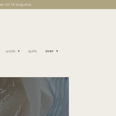
n tot 16 augustus.
sjaals
quilts
over