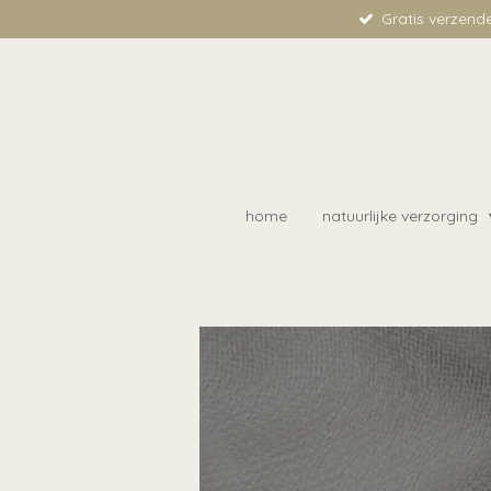
Gratis verzend
Ga
direct
naar
de
hoofdinhoud
home
natuurlijke verzorging