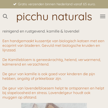
Gratis verzenden binnen Nederland vanaf 65 euro.
Ga
direct
picchu naturals
naar
de
hoofdinhoud
reinigend en rustgevend. kamille & lavendel
Een handgemaakt kussentje van biologisch katoen met een
ecoprint van bladeren. Gevuld met biologsche kruiden en
lijnzaad.
De Kamillebloem is geneeskrachtig, helend, verwarmend,
kalmerend en verzachtend.
De geur van kamille is ook goed voor kinderen die pijn
hebben, angstig of prikkelbaar zijn.
De geur van lavendelbloesem helpt te ontspannen en helpt
bij slapeloosheid en stress. Lavendelgeur
houdt ook
muggen op afstand.