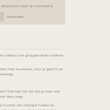
dit product weer op voorraad is.
Verzenden
 vet (tallow) van grasgevoerde runderen
aren mee te wassen, voor je gezicht en
heerzeep.
aar? Dan kan het zijn dat je haar wat
 met deze zeep.
n 2/3 water een mengsel maken en