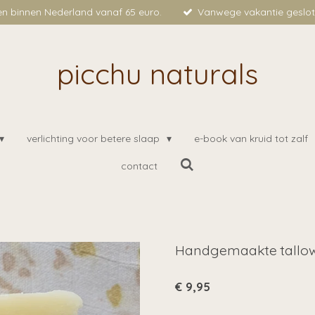
en binnen Nederland vanaf 65 euro.
Vanwege vakantie geslote
picchu naturals
verlichting voor betere slaap
e-book van kruid tot zalf
contact
Handgemaakte tallow 
€ 9,95