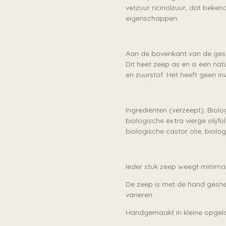
vetzuur ricinolzuur, dat beke
eigenschappen.
Aan de bovenkant van de gesn
Dit heet zeep as en is een natu
en zuurstof. Het heeft geen in
Ingrediënten (verzeept): Biol
biologische extra vierge olijf
biologische castor olie, biolog
Ieder stuk zeep weegt minima
De zeep is met de hand gesne
varieren.
Handgemaakt in kleine opgel