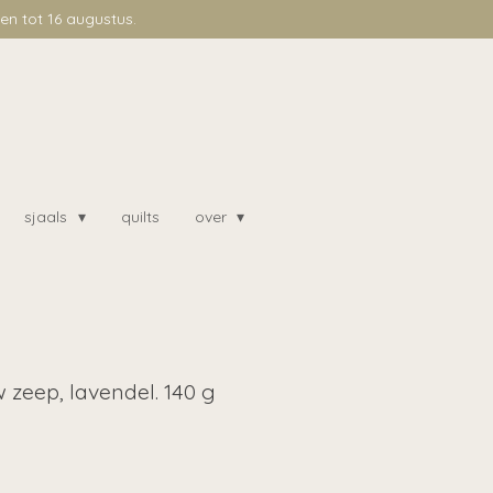
n tot 16 augustus.
sjaals
quilts
over
zeep, lavendel. 140 g