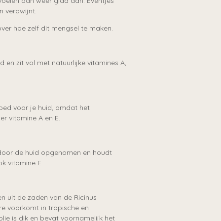
voelen dan weer glad aan. Eventjes
n verdwijnt.
 over hoe zelf dit mengsel te maken.
 en zit vol met natuurlijke vitamines A,
 goed voor je huid, omdat het
r vitamine A en E.
 door de huid opgenomen en houdt
ok vitamine E.
en uit de zaden van de Ricinus
re voorkomt in tropische en
lie is dik en bevat voornamelijk het