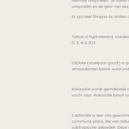
hiermee naspoelen. Je haren 
uitspoelen en de geur van azij
Er zijn veel filmpjes te vinden
Tallow is hydraterend, voedend
D, E, K & B12.
Olijfolie (vloeibaar goud!) is
antioxidanten bevat, waaronde
Kokosolie wordt gemakkelijk
vocht vast. Kokosolie bevat o
Castorolie is een olie gewonn
communis-plant, die van natu
subtropische gebieden. Deze o