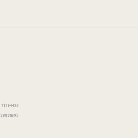
 71794425
28821B95