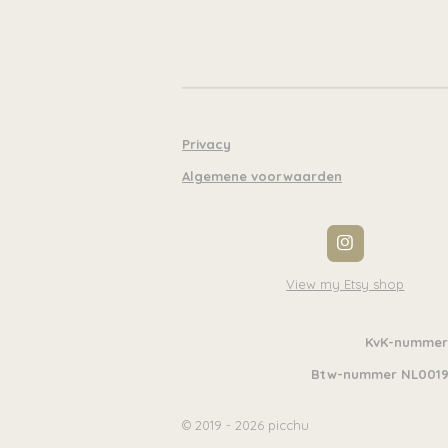
Privacy
Algemene voorwaarden
I
n
s
View my Etsy shop
t
a
g
KvK-nummer
r
a
Btw-nummer NL0019
m
© 2019 - 2026 picchu