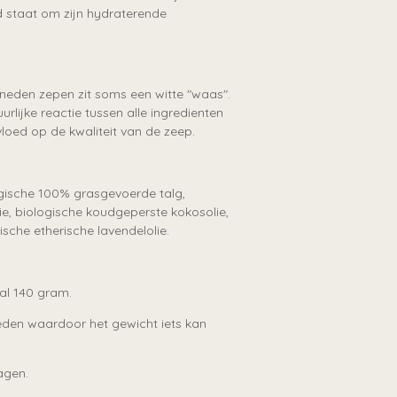
nd staat om zijn hydraterende
eden zepen zit soms een witte "waas".
urlijke reactie tussen alle ingredienten
vloed op de kwaliteit van de zeep.
ogische 100% grasgevoerde talg,
olie, biologische koudgeperste kokosolie,
ische etherische lavendelolie.
al 140 gram.
den waardoor het gewicht iets kan
agen.