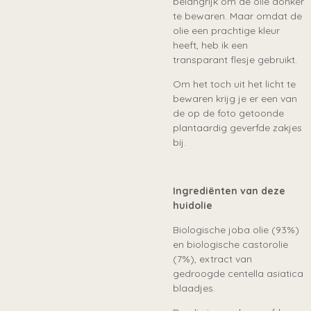
belangrijk om de olie donker
te bewaren. Maar omdat de
olie een prachtige kleur
heeft, heb ik een
transparant flesje gebruikt.
Om het toch uit het licht te
bewaren krijg je er een van
de op de foto getoonde
plantaardig geverfde zakjes
bij.
Ingrediënten van deze
huidolie
Biologische joba olie (93%)
en biologische castorolie
(7%), extract van
gedroogde centella asiatica
blaadjes.