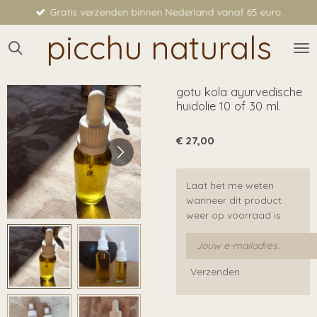
Gratis verzenden binnen Nederland vanaf 65 euro.
Ga
direct
picchu naturals
naar
de
hoofdinhoud
gotu kola ayurvedische
huidolie 10 of 30 ml.
€ 27,00
Laat het me weten
wanneer dit product
weer op voorraad is.
Verzenden