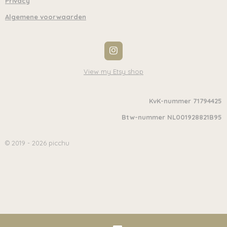
Privacy
Algemene voorwaarden
I
n
s
View my Etsy shop
t
a
g
KvK-nummer 71794425
r
a
Btw-nummer NL001928821B95
m
© 2019 - 2026 picchu