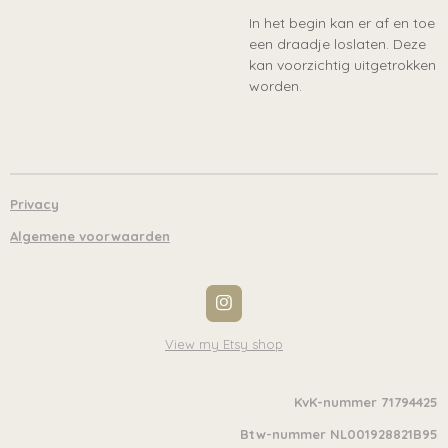
In het begin kan er af en toe
een draadje loslaten. Deze
kan voorzichtig uitgetrokken
worden.
Privacy
Algemene voorwaarden
I
n
s
View my Etsy shop
t
a
g
KvK-nummer 71794425
r
a
Btw-nummer NL001928821B95
m